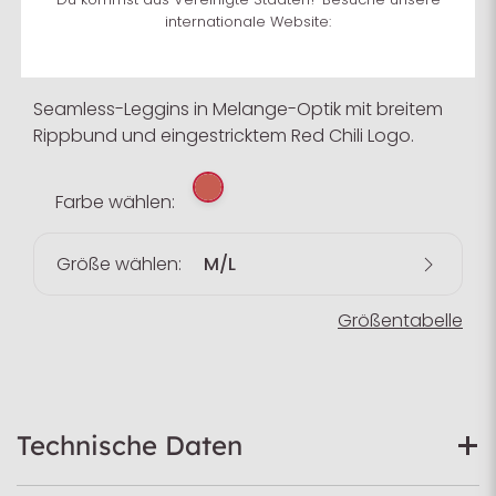
Optik mit breitem Rippbund
internationale Website:
Art.-Nr.
301690918400
Seamless-Leggins in Melange-Optik mit breitem
Rippbund und eingestricktem Red Chili Logo.
Farbe wählen:
Größe wählen:
M/L
Größentabelle
Technische Daten