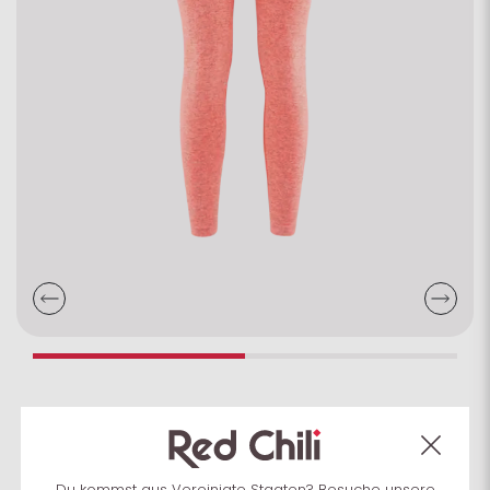
Wo Odina Seamless Leggings
Seamless-Leggins für Damen in Melange-
Du kommst aus Vereinigte Staaten? Besuche unsere