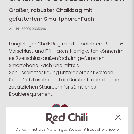
Großer, robuster Chalkbag mit
gefüttertem Smartphone-Fach
Art.-Nr.
360020003040
Langlebiger Chalk Bag mit staubdichtem Rolltop-
Verschluss und Fifi-Haken. Kleinigkeiten können im
Reißverschlussaußenfach, im gefütterten
Smartphone-Fach und mittels
Schlüsselbefestigung untergebracht werden.
Seine Netztasche und die Bürstentasche bieten
zusätzlichen Stauraum für sämtliches
Boulderequipment.
Farbe wählen:
Größe wählen:
ONE SIZE
Du kommst aus Vereinigte Staaten? Besuche unsere