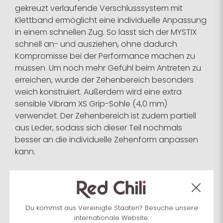
gekreuzt verlaufende Verschlusssystem mit
Klettband ermöglicht eine individuelle Anpassung
in einem schnellen Zug. So lässt sich der MYSTIX
schnell an- und ausziehen, ohne dadurch
Kompromisse bei der Performance machen zu
müssen. Um noch mehr Gefühl beim Antreten zu
erreichen, wurde der Zehenbereich besonders
weich konstruiert. Außerdem wird eine extra
sensible Vibram XS Grip-Sohle (4,0 mm)
verwendet. Der Zehenbereich ist zudem partiell
aus Leder, sodass sich dieser Teil nochmals
besser an die individuelle Zehenform anpassen
kann.
Die Passform des MYSTIX entspricht deiner
Straßenschuhgröße. Leistungsorientierte können
den MYSTIX auch max. eine Größe kleiner wählen.
Du kommst aus Vereinigte Staaten? Besuche unsere
Für den optimalen Sitz empfehlen wir die Füße mit
internationale Website:
Hilfe unserer Größentabelle vorab auszumessen.