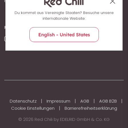
Brandroom Login
Du kommst aus Vereinigte Staaten? Besuche unsere
internationale Website:
FOLGE UNS
English - United States
|
|
|
|
Datenschutz
Impressum
AGB
AGB B2B
|
Cookie Einstellungen
Barrierefreiheitserklärung
© 2026 Red Chili by EDELRID GmbH & Co. KG