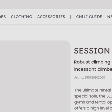
OES
CLOTHING
ACCESSORIES
|
CHILI GUIDE
N
SESSION
Robust climbing s
incessant climbe
Art. no.
350720102000
The ultimate rental
special sole, the SE
gyms and rental op
offers a high level