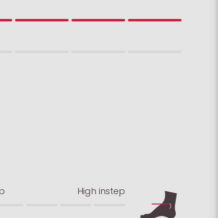
ep
High instep