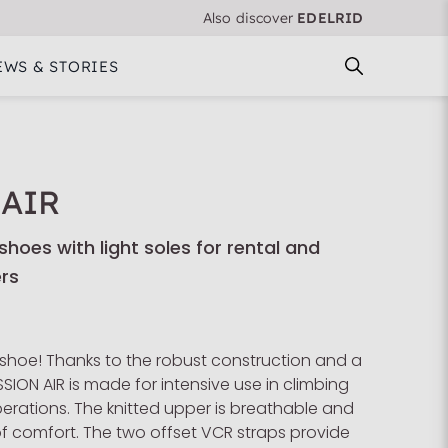
Also discover
EDELRID
EWS & STORIES
 AIR
hoes with light soles for rental and
rs
 shoe! Thanks to the robust construction and a
SSION AIR is made for intensive use in climbing
erations. The knitted upper is breathable and
 of comfort. The two offset VCR straps provide