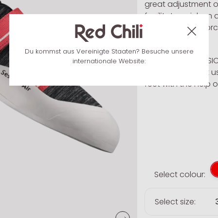
great adjustment o
facilitate quick on 
particularly reinfo
climbing wall.
Du kommst aus Vereinigte Staaten? Besuche unsere
The fit of the SESSI
internationale Website:
SESSION AIR is not
feet with the help o
Select colour:
Select size: