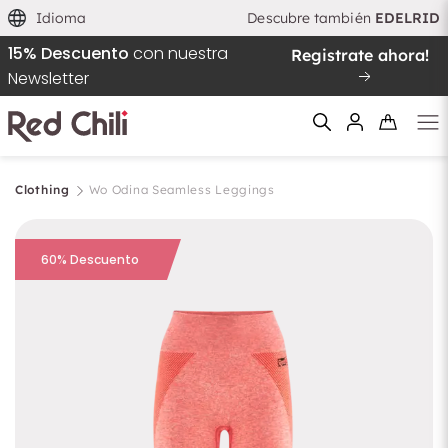
Idioma
Descubre también
EDELRID
15% Descuento
con nuestra
Registrate ahora!
Newsletter
Clothing
Wo Odina Seamless Leggings
Filtern & Sortieren
Reiniciar el filtro
60% Descuento