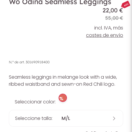
Wo Odina Seamless Leggings
-60%
22,00 €
55,00 €
incl. IVA, más
costes de envío
N.º de art.
301690918400
Seamless leggings in melange look with a wide,
ribbed waistband and sewn-on Red Chili logo.
%
Seleccionar color:
Seleccione talla:
M/L