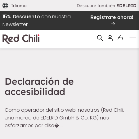
Idioma
Descubre también
EDELRID
15% Descuento
con nuestra
Registrate ahora!
Newsletter
Filtern & Sortieren
Reiniciar el filtro
Declaración de
accesibilidad
Como operador del sitio web, nosotros (Red Chili,
una marca de EDELRID GmbH & Co. KG) nos
esforzamos por dise� …