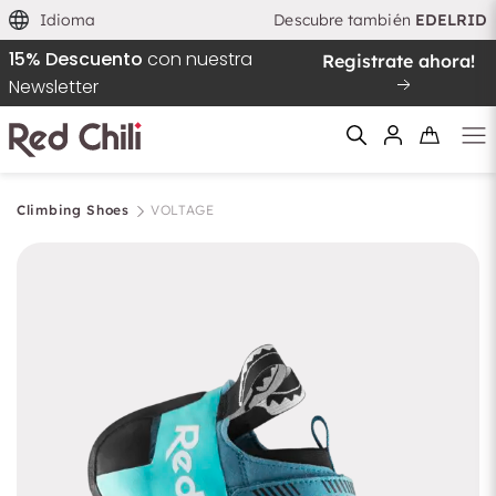
Idioma
Descubre también
EDELRID
15% Descuento
con nuestra
Registrate ahora!
Newsletter
Climbing Shoes
VOLTAGE
Filtern & Sortieren
Reiniciar el filtro