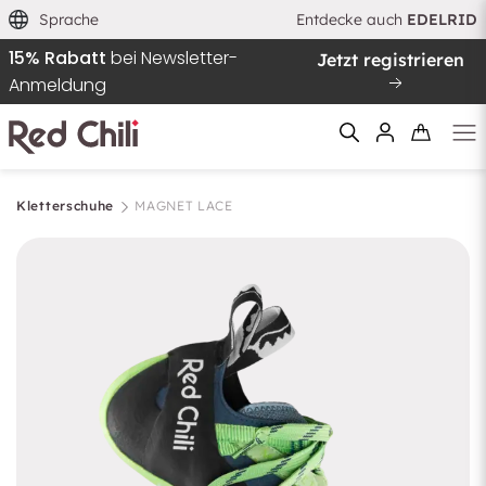
Sprache
Entdecke auch
EDELRID
15% Rabatt
bei Newsletter-
Jetzt registrieren
Anmeldung
Kletterschuhe
MAGNET LACE
Filtern & Sortieren
Zurücksetzen