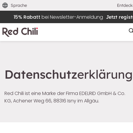
Sprache
Entdec
15% Rabatt
bei Newsletter-Anmeldung
Jetzt regist
Filtern & Sortieren
Zurücksetzen
Datenschutz
erklärung
Red Chili ist eine Marke der Firma EDELRID GmbH & Co.
KG, Achener Weg 66, 88316 Isny im Allgäu.