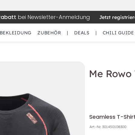
Rabatt
bei Newsletter-Anmeldung
Jetzt registrie
BEKLEIDUNG
ZUBEHÖR
|
DEALS
|
CHILI GUIDE
Me Rowo T
Seamless T-Shirt
Art.-Nr.
301450108300