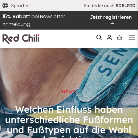
Sprache
Entdecke auch
EDELRID
15% Rabatt
bei Newsletter-
Jetzt registrieren
Anmeldung
Filtern & Sortieren
Zurücksetzen
NEWS
Welchen Einfluss haben
unterschiedliche Fußformen
und Fußtypen auf die Wahl