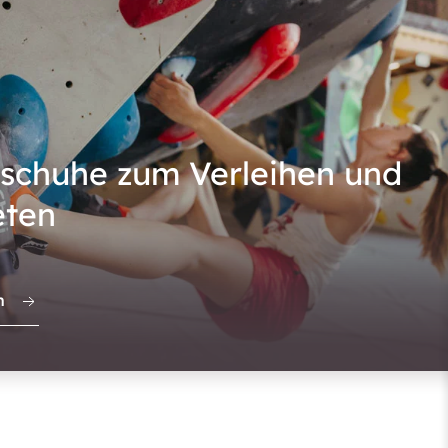
rschuhe zum Verleihen und
eten
n