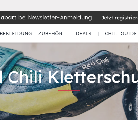
Rabatt
bei Newsletter-Anmeldung
Jetzt registrie
BEKLEIDUNG
ZUBEHÖR
|
DEALS
|
CHILI GUIDE
 Chili
Klettersc