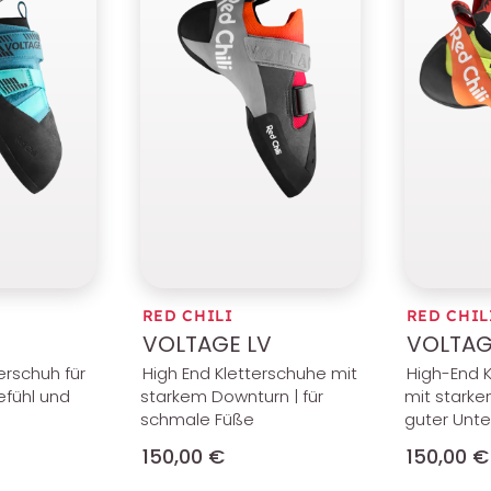
RED CHILI
RED CHIL
VOLTAGE LV
VOLTAG
erschuh für
High End Kletterschuhe mit
High-End 
gefühl und
starkem Downturn | für
mit stark
schmale Füße
guter Unte
150,00 €
150,00 €