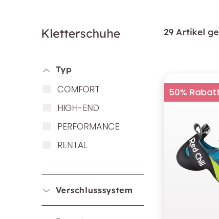
Kletterschuhe
29 Artikel g
Typ
COM­FORT
50% Rabat
HIGH-END
PER­FOR­MAN­CE
REN­TAL
Verschlusssystem