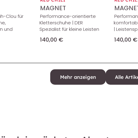
RED CHILI
RED CHIL
MAGNET
MAGNET
uh-Clou für
Performance-orientierte
Performanc
me,
Kletterschuhe | DER
komfortab
en und
Spezialist für kleine Leisten
| Leistensp
140,00 €
140,00 €
Mehr anzeigen
Alle Artik