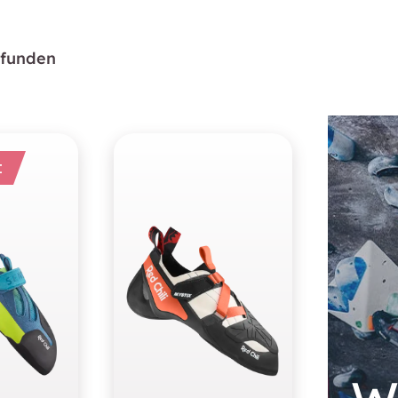
efunden
t