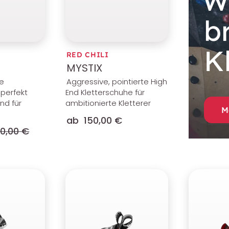
W
b
K
RED CHILI
MYSTIX
ve
Aggressive, pointierte High
 perfekt
End Kletterschuhe für
nd für
ambitionierte Kletterer
M
ab
150,00 €
60,00 €