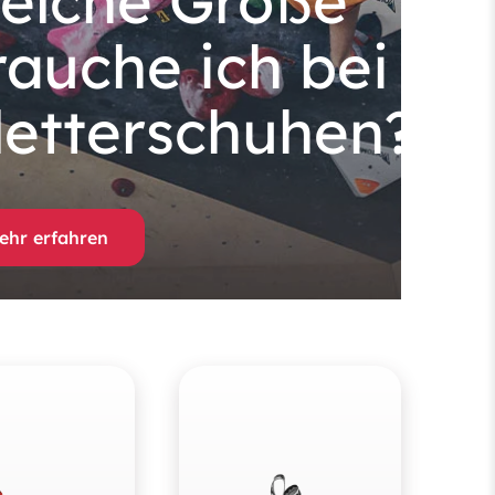
elche Größe
rauche ich bei
letterschuhen?
ehr erfahren