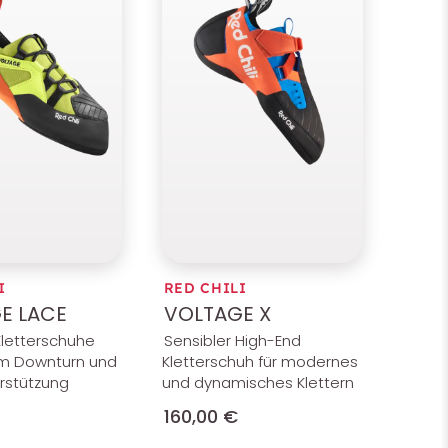
I
RED CHILI
E LACE
VOLTAGE X
Kletterschuhe
Sensibler High-End
em Downturn und
Kletterschuh für modernes
rstützung
und dynamisches Klettern
160,00 €