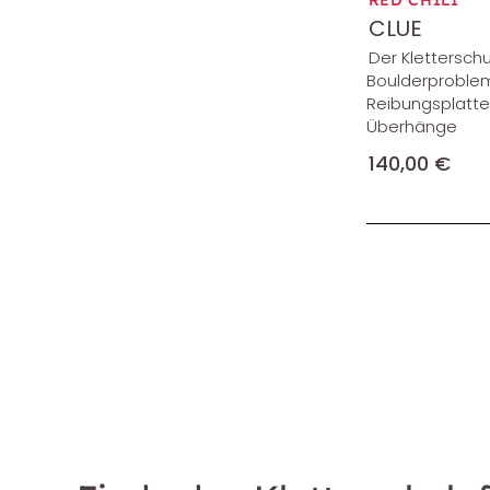
RED CHILI
CLUE
Der Klettersch
Boulderproble
Reibungsplatt
Überhänge
140,00 €