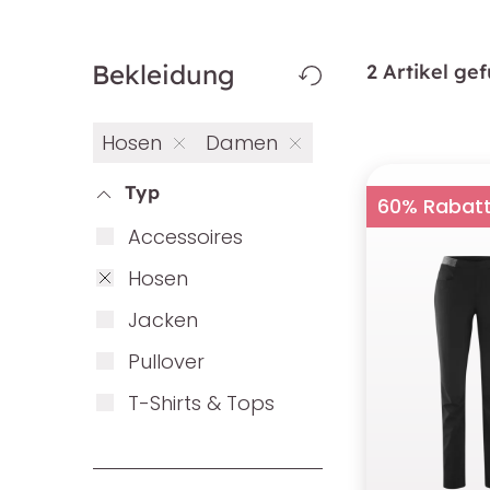
Bekleidung
2 Artikel ge
Hosen
Damen
Typ
60% Rabat
Ac­ces­soires
Ho­sen
Ja­cken
Pull­over
T-Shirts & Tops