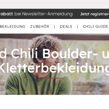
Rabatt
bei Newsletter-Anmeldung
Jetzt registrie
BEKLEIDUNG
ZUBEHÖR
|
DEALS
|
CHILI GUIDE
d Chili
Boulder- 
Kletterbekleidun