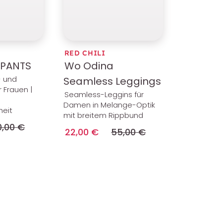
RED CHILI
 PANTS
Wo Odina
- und
Seamless Leggings
 Frauen |
Seamless-Leggins für
Damen in Melange-Optik
heit
mit breitem Rippbund
0,00 €
22,00 €
55,00 €