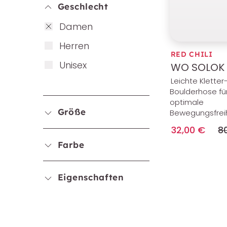
Geschlecht
Da­men
Her­ren
RED CHILI
Uni­sex
WO SOLOK
Leichte Kletter
Boulderhose für
optimale
Größe
Bewegungsfrei
32,00 €
8
Farbe
Eigenschaften