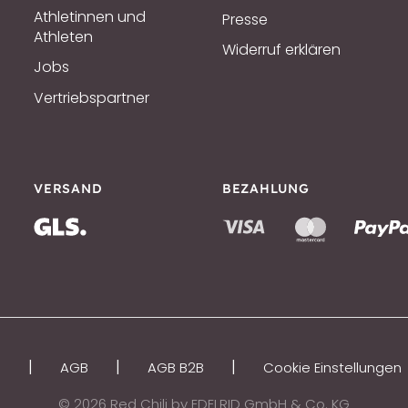
Athletinnen und
Presse
Athleten
Widerruf erklären
Jobs
Vertriebspartner
VERSAND
BEZAHLUNG
|
|
|
m
AGB
AGB B2B
Cookie Einstellungen
© 2026 Red Chili by EDELRID GmbH & Co. KG