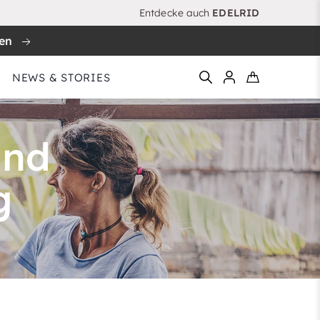
Entdecke auch
EDELRID
ren
NEWS & STORIES
und
g