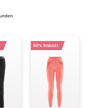
funden
t
60% Rabatt