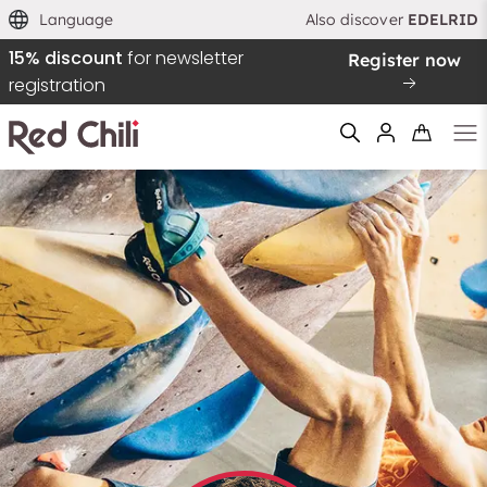
Language
Also discover
EDELRID
15% discount
for newsletter
Register now
registration
Filtern & Sortieren
Reset filter