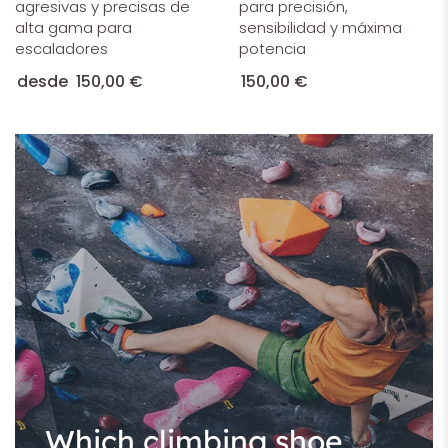
agresivas y precisas de
para precisión,
alta gama para
sensibilidad y máxima
escaladores
potencia
desde
150,00 €
150,00 €
Which climbing shoe