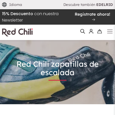
Idioma
Descubre también
EDELRID
Calzado de escalada
15% Descuento
con nuestra
Registrate ahora!
Sortieren nach
Newsletter
Tipo
Empfohlen
Preis aufsteigend
Tipo de cerradura
Preis absteigend
Downturn
Filtern & Sortieren
Reiniciar el filtro
Red Chili zapatillas de
escalada
Precarga
Goma
Características