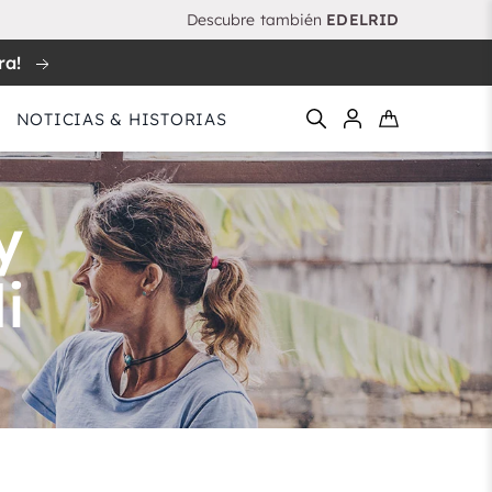
Descubre también
EDELRID
ra!
NOTICIAS & HISTORIAS
y
i