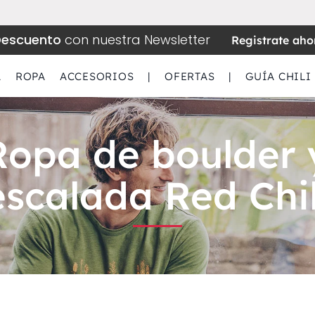
Descuento
con nuestra Newsletter
Registrate aho
A
ROPA
ACCESORIOS
|
OFERTAS
|
GUÍA CHILI
Ropa de boulder 
escalada Red Chil