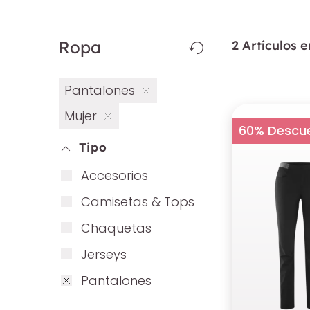
Ropa
2 Artículos 
Pantalones
Mujer
60% Descu
Tipo
Ac­ce­sori­os
Ca­mi­se­tas & Tops
Chaque­tas
Jer­seys
Pan­talo­nes