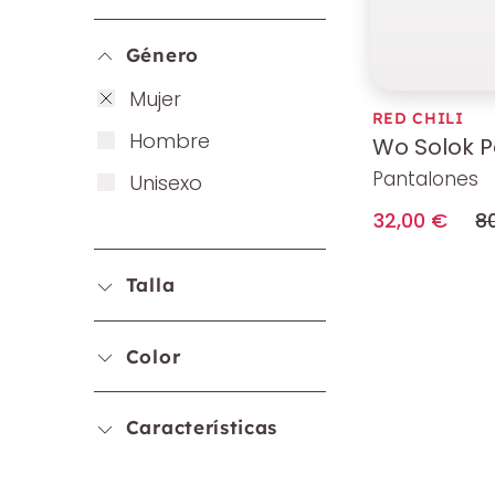
Género
Mu­jer
RED CHILI
Hombre
Wo Solok P
Pantalones
Unis­exo
32,00 €
8
Talla
Color
Características